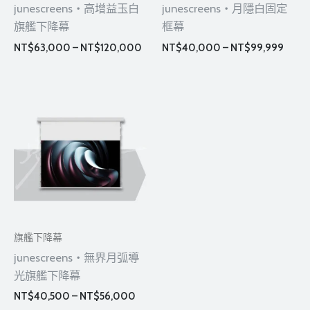
junescreens・高增益玉白
junescreens・月隱白固定
旗艦下降幕
框幕
NT$
63,000
–
NT$
120,000
NT$
40,000
–
NT$
99,999
價
格
範
圍：
NT$40,500
到
NT$56,000
旗艦下降幕
junescreens・無界月弧導
光旗艦下降幕
NT$
40,500
–
NT$
56,000