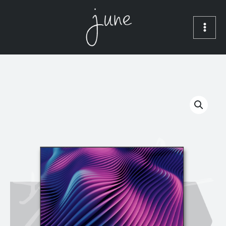
跳
MAI
至
ME
主
要
內
容
價
junescreens・
格
中
範
長
圍：
焦
NT$34,000
月
到
弧
NT$95,000
導
光
固
定
框