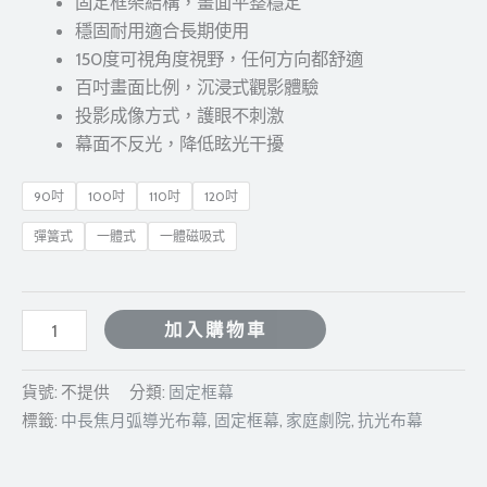
固定框架結構，畫面平整穩定
穩固耐用適合長期使用
150度可視角度視野，任何方向都舒適
百吋畫面比例，沉浸式觀影體驗
投影成像方式，護眼不刺激
幕面不反光，降低眩光干擾
90吋
100吋
110吋
120吋
彈簧式
一體式
一體磁吸式
加入購物車
貨號:
不提供
分類:
固定框幕
標籤:
中長焦月弧導光布幕
,
固定框幕
,
家庭劇院
,
抗光布幕