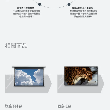
相關商品
價
價
格
格
範
範
圍：
圍：
NT$63,000
NT$4
到
到
NT$120,000
NT$9
旗艦下降幕
固定框幕