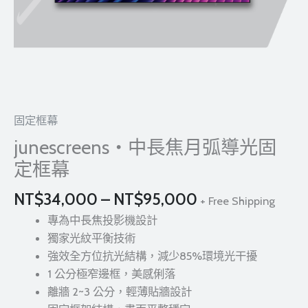
幕
數
量
固定框幕
junescreens・中長焦月弧導光固
定框幕
NT$
34,000
–
NT$
95,000
+ Free Shipping
專為中長焦投影機設計
獨家光紋平衡技術
強效全方位抗光結構，減少85%環境光干擾
1 公分極窄邊框，美感俐落
離牆 2~3 公分，輕薄貼牆設計