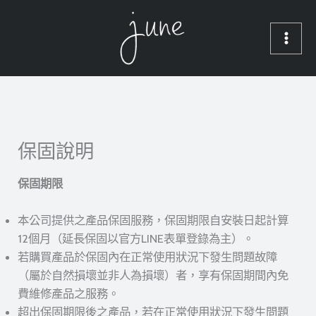
跳
MAI
至
ME
主
要
內
容
保固說明
保固期限
本公司提供之產品保固服務，保固期限自安裝日起計算
12個月（延長保固以官方LINE表單登錄為主）。
若購買產品於保固內在正常使用狀況下發生問題故障
（屬於自然損壞並非人為損壞）者，享有保固期間內免
費維修產品之服務。
超出保固期限後之產品，若在正常使用狀況下發生問題